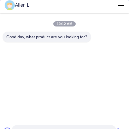
Allen Li
(
0
/3000)
10:12 AM
지금 접촉하세요
Good day, what product are you looking for?
주소:
2F, 건물 2, 천하오 산업 구역, 송바이 도로, 시안 부구, 바오안
구,?? 진 518108
Tel:
86-0755-29556661
이메일:
allen@newshine-led.com
홈
제품 소개
회사 소개
공장 투어
품질 관리
연락처
견적 요청
모든 케이스