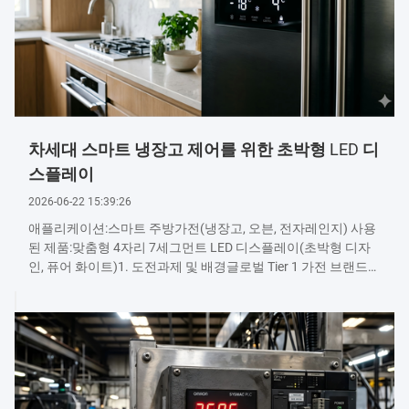
차세대 스마트 냉장고 제어를 위한 초박형 LED 디
스플레이
2026-06-22 15:39:26
애플리케이션:스마트 주방가전(냉장고, 오븐, 전자레인지) 사용
된 제품:맞춤형 4자리 7세그먼트 LED 디스플레이(초박형 디자
인, 퓨어 화이트)1. 도전과제 및 배경글로벌 Tier 1 가전 브랜드인
고객사는 플래그십 스마트 냉장고를 개발 중이었습니다. 그들은
어두운 반투명 연기 유리 패널 뒤에 "조명이 켜질 때까지 숨겨진"
미학을 달성할 수 있는 제어판 디스플레이가 필요했습니다. 주
요 과제는 공간 제약(두께 $< 4text{mm}$), 엄격한 색상 균일성,
세그먼트 간 빛번짐 제로였습니다.2. 우리의 솔루션우리는 고효
율 InGaN 백...