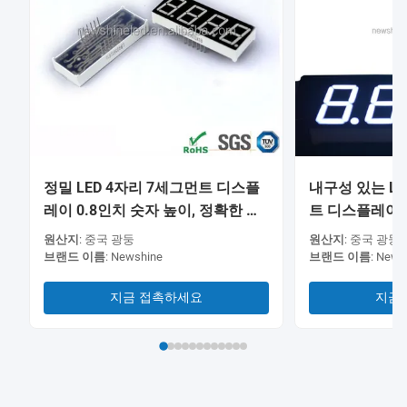
정밀 LED 4자리 7세그먼트 디스플
내구성 있는 LE
레이 0.8인치 숫자 높이, 정확한 디
트 디스플레이, 
지털 판독 및 측정 시스템용으로 설
원산지:
중국 광둥
원산지:
중국 광둥
계됨
브랜드 이름:
Newshine
브랜드 이름:
News
지금 접촉하세요
지금