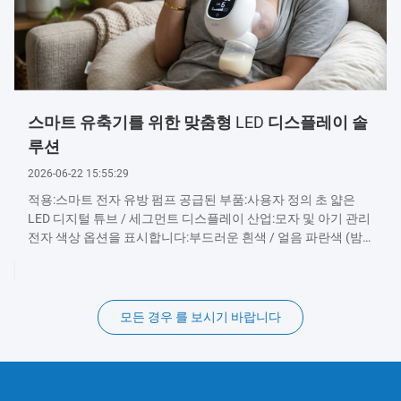
스마트 유축기를 위한 맞춤형 LED 디스플레이 솔
루션
2026-06-22 15:55:29
적용:스마트 전자 유방 펌프 공급된 부품:사용자 정의 초 얇은
LED 디지털 튜브 / 세그먼트 디스플레이 산업:모자 및 아기 관리
전자 색상 옵션을 표시합니다:부드러운 흰색 / 얼음 파란색 (밤
사용에 눈 친화적) 도전 과제 현대 스마트 유방 펌프는 간편하고
휴대성이 뛰어난 디자인을 요구하며 사용자 친화적인 인터페이
스를 제공합니다.그들의 플래그십 무선 유방 펌프를 설계 할 때
여러 가지 과제와 직면: 야간 가독성:어머니 들 은 종종 저조 한
모든 경우 를 보시기 바랍니다
빛 이나 어두운 방 에서 펌프 를 펌프 합니다. 그 펌프 는 가혹 하
지 않고 아기 를 깨우치...