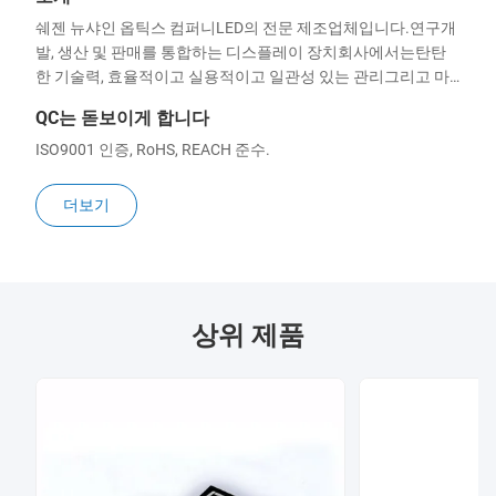
쉐젠 뉴샤인 옵틱스 컴퍼니LED의 전문 제조업체입니다.연구개
발, 생산 및 판매를 통합하는 디스플레이 장치회사에서는탄탄
한 기술력, 효율적이고 실용적이고 일관성 있는 관리그리고 마
케팅 팀, 그리고 진보 된 완전 자동화 생산기업 철학을 준수합니
QC는 돋보이게 합니다
다. "정결성, 혁신,실용주의와 효율성, "회사는 브랜드 혁신을 추
구하고우수한 비용 성능을 가진 고품질 제품을 지속적으로 출
ISO9001 인증, RoHS, REACH 준수.
시합니다.비율.주요 제품 라인에는 LED 7 세그먼트 디스플레이,
LED 알파노메리크 디스플레이, 표면 장착 디지털 디스플레이
더보기
등이 있습니다., LED 점 행렬, LED 바 그래프 및 화살표 및 관세
LED 디스플레이.몇 년의 헌신적 인 노력으로,ewshine 브랜드 제
품들은전 세계 고객들에게우리의 장기 파트너이자 친구로 여러
분을 환영합니다....
상위 제품