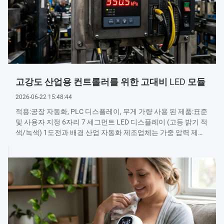
고강도 산업용 컨트롤러를 위한 고대비 LED 모듈
2026-06-22 15:48:44
적용:공장 자동화, PLC 디스플레이, 무게 가량 사용 된 제품:표준
및 사용자 지정 6자리 7 세그먼트 LED 디스플레이 (고등 밝기 적
색/녹색) 1도전과 배경 산업 자동화 제조업체는 가중 압력 제어
기 및 가중 조절기에 견고한 디스플레이 솔루션이 필요했습니
다.일정한 진동, 그리고 높은 환경 조명으로 종종 표준 LCD 화면
을 씻어냅니다. 2우리의 해결책 우리는 우리의 산업용056인치
6자리 LED 디스플레이 모듈강화된 견고성으로 높은 콘트라스
트와 밝기:고강도 AlGaInP 빨간 칩을 사용 하 여 50 이상의 출력
MCD세그먼트별로, ...