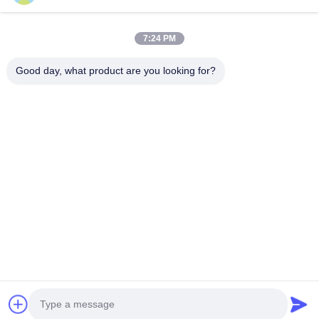
(
0
/3000)
7:24 PM
지금 접촉하세요
Good day, what product are you looking for?
주소:
2F, 건물 2, 천하오 산업 구역, 송바이 도로, 시안 부구, 바오안
구,?? 진 518108
Tel:
86-0755-29556661
이메일:
cookguo@newshine-led.com
홈
제품 소개
회사 소개
공장 투어
품질 관리
연락처
견적 요청
모든 케이스
© 2026 Shenzhen Newshine Optics Co., Ltd.. All Rights Reserved.