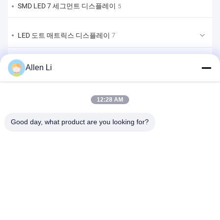
SMD LED 7 세그먼트 디스플레이
5
LED 도트 매트릭스 디스플레이
7
LED 막대 그래프 디스플레이
1
Allen Li
맞춤형 LED 7 세그먼트 디스플레이
8
12:28 AM
맞춤형 LED 7세그먼트 디스플레이 솔루션
Good day, what product are you looking for?
1
주소:
2F, 건물 2, 천하오 산업 구역, 송바이 도로, 시안 부구, 바오안
구,?? 진 518108
Tel:
86-0755-29556661
이메일:
allen@newshine-led.com