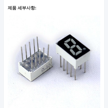
표면 색
제품 세부사항:
검은색
상:
세그먼
하얀색
트 색상:
빨간색/황록색/퓨어 그린/
색깔 방
노란색/주황색/파란색/흰
출:
색
광도:
60mcd/칩
극성:
공통 양극/공통 음극