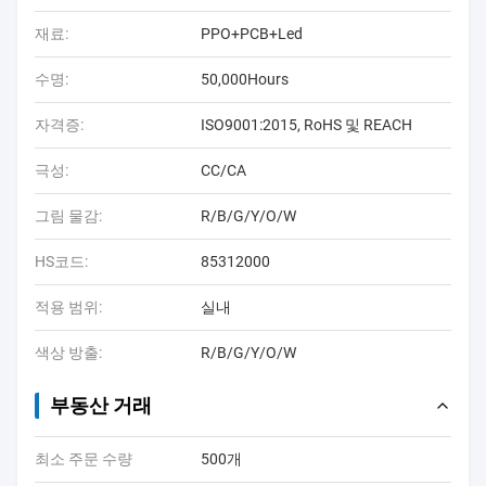
재료:
PPO+PCB+Led
수명:
50,000Hours
자격증:
ISO9001:2015, RoHS 및 REACH
극성:
CC/CA
그림 물감:
R/B/G/Y/O/W
HS코드:
85312000
적용 범위:
실내
색상 방출:
R/B/G/Y/O/W
부동산 거래
최소 주문 수량
500개