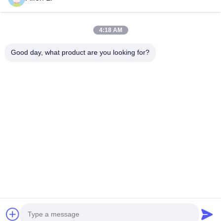
맞춤형 LED 7 세그먼트 디스플레이
LED 6자리 7개 세그먼트 디스플레이
8*8 LED 도트 매트릭스 디스플레이
4:18 AM
맞춤형 LED 7세그먼트 디스플레이 솔루션
16*16 LED 점 행렬 디스플레이
Good day, what product are you looking for?
5*8 LED 점 행렬 디스플레이
주소:
2F, 건물 2, 천하오 산업 구역, 송바이 도로, 시안 부구, 바오안
구,?? 진 518108
Tel:
86-0755-29556661
이메일:
allen@newshine-led.com
홈
제품 소개
회사 소개
공장 투어
품질 관리
연락처
견적 요청
모든 케이스
© 2026 Shenzhen Newshine Optics Co., Ltd.. All Rights Reserved.