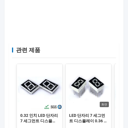
슈퍼마켓 가격에 대한 7세그먼트 LED 디지털 디스플
레이를 보여주는 rmarket
관련 제품
화면
0.32 인치 LED 단자리
LED 단자리 7 세그먼
LED
7 세그먼트 디스플레
트 디스플레이 0.36 인
트 디
이와 빨간색 표면 색상
치 9.1mm 높이 검은
치 디