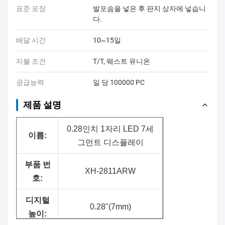
표준 포장
발포솜을 넣은 후 판지 상자에 넣습니
다.
배달 시간
10~15일
지불 조건
T/T, 웨스트 유니온
공급능력
일 당 100000 PC
제품 설명
0.28인치 1자리 LED 7세
이름:
그먼트 디스플레이
부품 번
XH-2811ARW
호:
디지털
0.28"(7mm)
높이: