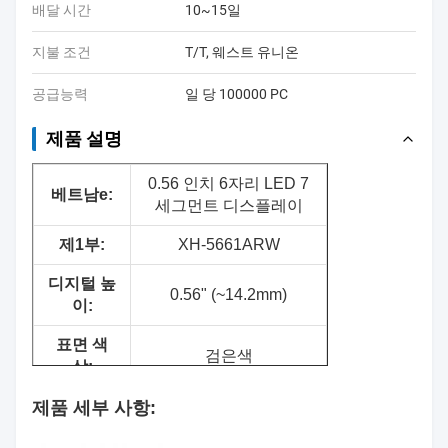
배달 시간
10~15일
지불 조건
T/T, 웨스트 유니온
공급능력
일 당 100000 PC
제품 설명
0.56 인치 6자리 LED 7
베트남
e:
세그먼트 디스플레이
제1부:
XH-5661ARW
디지털 높
0.56" (~14.2mm)
이:
표면 색
검은색
상:
세그먼트
제품 세부 사항:
흰색
색상: