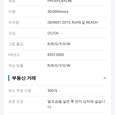
재료:
PPO+PCB+Led
수명:
50,000Hours
자격증:
ISO9001:2015, RoHS 및 REACH
극성:
CC/CA
그림 물감:
R/B/G/Y/O/W
HS코드:
85312000
색상 방출:
R/B/G/Y/O/W
부동산 거래
최소 주문 수량
500개
표준 포장
발포솜을 넣은 후 판지 상자에 넣습니
다.