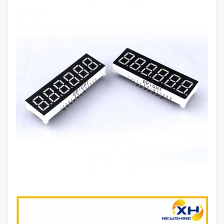
빨간색/노랑색/청록색/
방출 색
청록색/노랑색/오렌지
상:
색/푸른색/백색
빛의 강
60mcd/칩
도:
극성:
일반 안도/공용 카토드