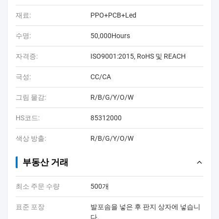
재료:
PPO+PCB+Led
수명:
50,000Hours
자격증:
ISO9001:2015, RoHS 및 REACH
극성:
CC/CA
그림 물감:
R/B/G/Y/O/W
HS코드:
85312000
색상 방출:
R/B/G/Y/O/W
부동산 거래
최소 주문 수량
500개
표준 포장
발포솜을 넣은 후 판지 상자에 넣습니
다.