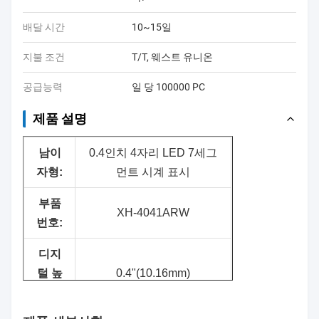
배달 시간
10~15일
지불 조건
T/T, 웨스트 유니온
공급능력
일 당 100000 PC
제품 설명
남
이
0.4인치 4자리 LED 7세그
자형:
먼트 시계 표시
부품
XH-4041ARW
번호:
디지
털 높
0.4"(10.16mm)
이: