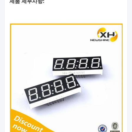
제품 세부사항:
표면
검은색
색상:
세그
먼트
하얀색
색상:
색깔
빨간색/황록색/퓨어 그린/노
방출:
란색/주황색/파란색/흰색
광도:
60mcd/칩
극성:
공통 양극/공통 음극