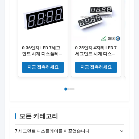
0.36인치 LED 7세그
0.25인치 4자리 LED 7
0.28
먼트 시계 디스플레이
세그먼트 시계 디스플
세그
4자리 디지털 디스플
레이 6.35mm 디지털
레이 
레이 모듈, 전자 시계
높이
털 세
지금 접촉하세요
지금 접촉하세요
지
프로젝트 및 타이밍 장
계 및
치에 적합
이상
모든 카테고리
7 세그먼트 디스플레이를 이끌었습니다