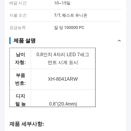
배달 시간
10~15일
지불 조건
T/T, 웨스트 유니온
공급능력
일 당 100000 PC
제품 설명
남
이
0.8인치 4자리 LED 7세그
자형:
먼트 시계 표시
부품
XH-8041ARW
번호:
디지
털 높
0.8"(20.4mm)
이:
제품 세부사항:
표면
검은색