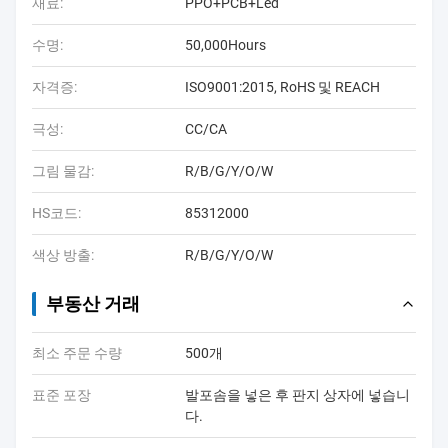
재료:
PPO+PCB+Led
수명:
50,000Hours
자격증:
ISO9001:2015, RoHS 및 REACH
극성:
CC/CA
그림 물감:
R/B/G/Y/O/W
HS코드:
85312000
색상 방출:
R/B/G/Y/O/W
부동산 거래
최소 주문 수량
500개
표준 포장
발포솜을 넣은 후 판지 상자에 넣습니
다.