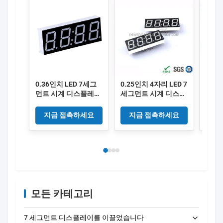
0.36인치 LED 7세그
0.25인치 4자리 LED 7
0.28
먼트 시계 디스플레이
세그먼트 시계 디스플
세그
4자리 디지털 디스플
레이 6.35mm 디지털
레이 
레이 모듈, 전자 시계
높이
털 세
지금 접촉하세요
지금 접촉하세요
지
프로젝트 및 타이밍 장
계 및
치에 적합
이상
모든 카테고리
7 세그먼트 디스플레이를 이끌었습니다