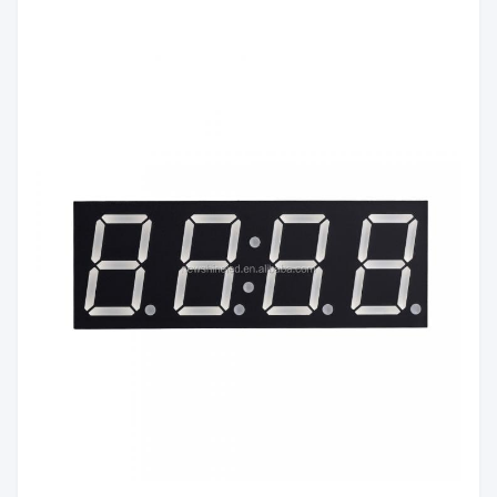
색상:
세그
먼트
하얀색
색상:
색깔
빨간색/황록색/퓨어 그린/노
방출:
란색/주황색/파란색/흰색
광도:
60mcd/칩
극성:
공통 양극/공통 음극