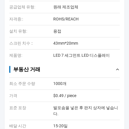
공급업체 유형:
원래 제조업체
자격증::
ROHS/REACH
설치 유형:
용접
스크린 치수 ::
43mm*20mm
제품명:
LED 7 세그먼트 LED 디스플레이
부동산 거래
최소 주문 수량
1000개
가격
$0.49 / piece
표준 포장
발포솜을 넣은 후 판지 상자에 넣습니
다.
배달 시간
15-20일