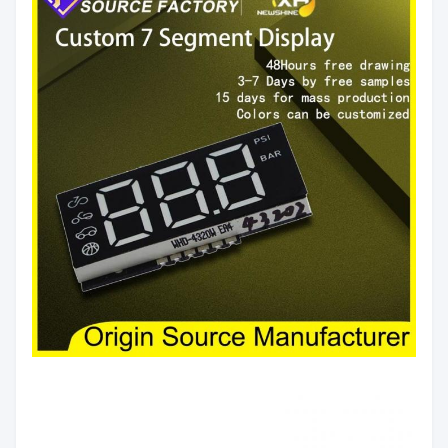
세그먼트
하얀색
색상:
빨간색/황록색/퓨어 그
색깔 방
린/노란색/주황색/파란
출:
색/흰색
광도:
60mcd/칩
극성:
공통 양극/공통 음극