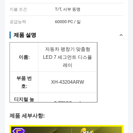
지불 조건
T/T, 서부 동맹
공급능력
60000 PC / 일
제품 설명
자동차 팽창기 맞춤형
이름:
LED 7 세그먼트 디스플
레이
부품 번
XH-43204ARW
호:
디지털 높
0.78"(18mm)
이:
제품 세부사항:
표면 색
검은색
상: