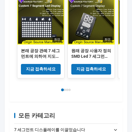
화면
화면
본래 공장 관례 7 세그
원래 공장 사용자 정의
오리
먼트에 의하여 지도되
SMD Led 7 세그먼트
지정 
는 전시 Arduino 최고
디스플레이 Arduino
디스
밝은 유방 펌프 7 세그
고휘도 7 세그먼트 사
슈퍼 
지금 접촉하세요
지금 접촉하세요
지
먼트 관례에 의하여 지
용자 정의 Led 디스플
사용자
도되는 전시 풀 컬러는
레이 풀 컬러 SMT 사
플레이
어머니 & 아기 제품을
용자 정의 7 세그먼트
지정 
위해 지도된 7 세그먼
Led 실내 사용
실내
트를 주문을 받아서 만
들었습니다
모든 카테고리
7 세그먼트 디스플레이를 이끌었습니다