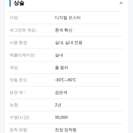
상술
사양:
디지털 포스터
세그먼트 색상::
흰색 확산
사용 환경:
실내, 실내 전용
애플리케이션:
실내
색상:
풀 컬러
작동 온도:
-30℃~80℃
표면 색 ::
검은색
보증:
2년
수명(시간):
50,000
장착 유형:
천장 장착형