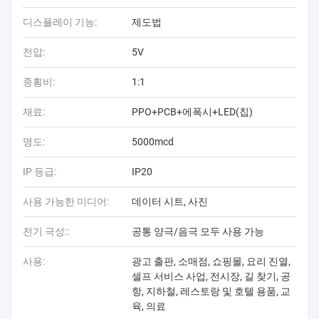
디스플레이 기능:
제도법
전압:
5V
종횡비:
1:1
재료:
PPO+PCB+에폭시+LED(칩)
명도:
5000mcd
IP 등급:
IP20
사용 가능한 미디어:
데이터 시트, 사진
전기 극성::
공통 양극/음극 모두 사용 가능
사용:
광고 출판, 소매점, 쇼핑몰, 요리 진열,
셀프 서비스 사업, 전시장, 길 찾기, 공
항, 지하철, 레스토랑 및 호텔 용품, 교
육, 의료