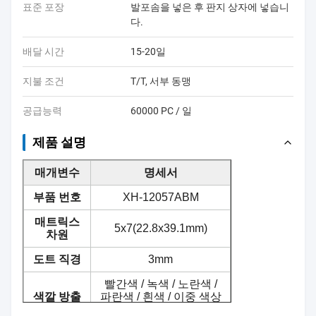
표준 포장
발포솜을 넣은 후 판지 상자에 넣습니
다.
배달 시간
15-20일
지불 조건
T/T, 서부 동맹
공급능력
60000 PC / 일
제품 설명
매개변수
명세서
부품 번호
XH-12057ABM
매트릭스
5x7(22.8x39.1mm)
차원
도트 직경
3mm
빨간색 / 녹색 / 노란색 /
색깔 방출
파란색 / 흰색 / 이중 색상
/ RGB