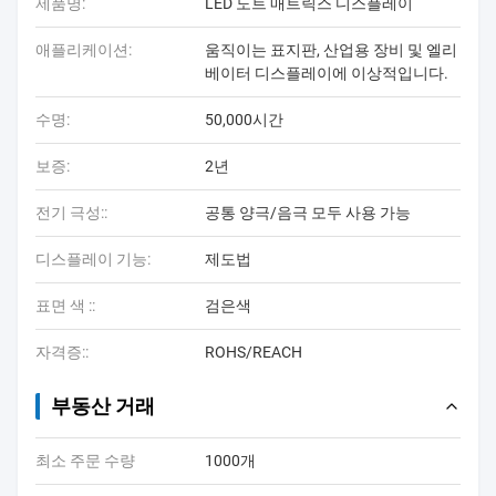
제품명:
LED 도트 매트릭스 디스플레이
애플리케이션:
움직이는 표지판, 산업용 장비 및 엘리
베이터 디스플레이에 이상적입니다.
수명:
50,000시간
보증:
2년
전기 극성::
공통 양극/음극 모두 사용 가능
디스플레이 기능:
제도법
표면 색 ::
검은색
자격증::
ROHS/REACH
부동산 거래
최소 주문 수량
1000개