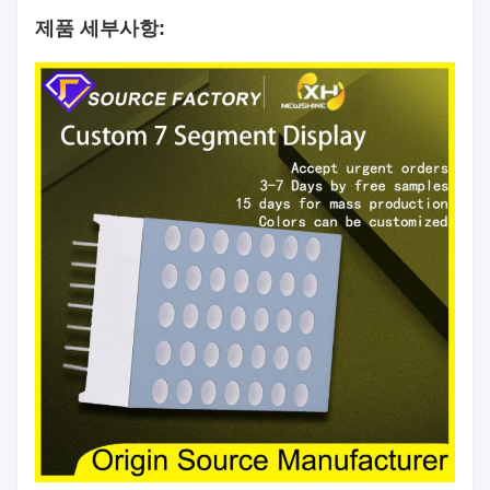
제품 세부사항:
흰색/투명 도트가 있는
표면 색상
검정색/회색 문자판
공통 양극(CA) / 공통 음
극성
극(CC)
순방향 전
빨간색: 1.8V - 2.2V | 녹
압(
VF
)
색/파란색: 3.0V - 3.4V
고강도 옵션 사용 가능
광도
(요구 사항에 맞게 조정
된 mcd)
작동 온도
-40°C ~ +85°C