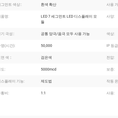
그먼트 색상::
흰색 확산
사용 가
제품명:
LED 7 세그먼트 LED 디스플레이 모
사양:
듈
기 극성::
공통 양극/음극 모두 사용 가능
색상:
명(시간):
50,000
IP 등급
면 색 ::
검은색
전압:
도:
5000mcd
보증:
디스플레이 기능:
제도법
작동 온
종횡비:
1:1
사용: