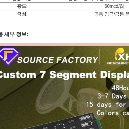
광도:
60mcd/칩
극성:
공통 양극/공통 
품 세부 정보: