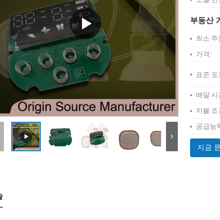
부동산 
최소 주
가격:
표준 포
배달 시
지불 조
공급능력
지금 
술