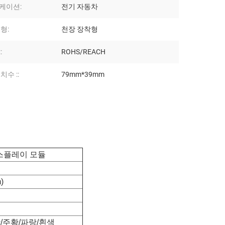
케이션:
전기 자동차
형:
천장 장착형
:
ROHS/REACH
치수 ::
79mm*39mm
디스플레이 모듈
)
/주황/파랑/흰색