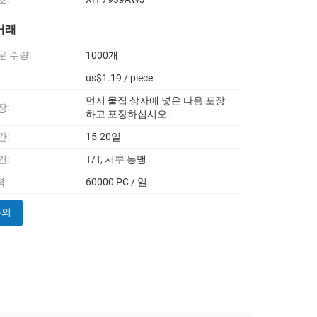
거래
문 수량:
1000개
us$1.19 / piece
먼저 물집 상자에 넣은 다음 포장
장:
하고 포장하십시오.
간:
15-20일
건:
T/T, 서부 동맹
:
60000 PC / 일
문의