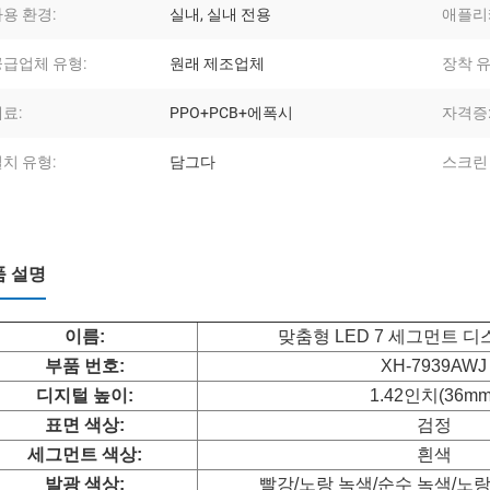
용 환경:
실내, 실내 전용
애플리
공급업체 유형:
원래 제조업체
장착 유
료:
PPO+PCB+에폭시
자격증:
치 유형:
담그다
스크린 
품 설명
이름:
맞춤형 LED 7 세그먼트 
부품 번호:
XH-7939AWJ
디지털 높이:
1.42인치(36mm
표면 색상:
검정
세그먼트 색상:
흰색
발광 색상:
빨강/노랑 녹색/순수 녹색/노랑