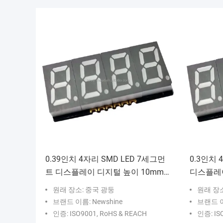
0.39인치 4자리 SMD LED 7세그먼
0.3인치 
트 디스플레이 디지털 높이 10mm
디스플레이 
빨간색 표면 색상 전자 카운터, 타이
전자 카운
원래 장소: 중국 광둥
원래 장소
머 및 디스플레이 장비에 이상적
용
브랜드 이름: Newshine
브랜드 이
인증: ISO9001, RoHS & REACH
인증: IS