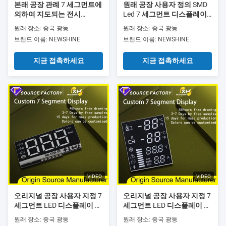
본래 공장 관례 7 세그먼트에
원래 공장 사용자 정의 SMD
의하여 지도되는 전시
Led 7 세그먼트 디스플레이
Arduino 최고 밝은 유방 펌프
Arduino 고휘도 7 세그먼트
원래 장소: 중국 광둥
원래 장소: 중국 광둥
7 세그먼트 관례에 의하여 지
사용자 정의 Led 디스플레이
브랜드 이름: NEWSHINE
브랜드 이름: NEWSHINE
도되는 전시 풀 컬러는 어머
풀 컬러 SMT 사용자 정의 7
니 & 아기 제품을 위해 지도
세그먼트 Led 실내 사용
지금 접촉하세요
지금 접촉하세요
된 7 세그먼트를 주문을 받아
서 만들었습니다
VIDEO
VIDEO
오리지널 공장 사용자 지정 7
오리지널 공장 사용자 지정 7
세그먼트 LED 디스플레이 아
세그먼트 LED 디스플레이 아
두이노 슈퍼 밝은 자동차 펌
두이노 슈퍼 밝기 7 세그먼트
원래 장소: 중국 광둥
원래 장소: 중국 광둥
프 7 세그먼트 사용자 지정
사용자 지정 LED 디스플레이