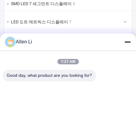
SMD LED 7 세그먼트 디스플레이
5
LED 도트 매트릭스 디스플레이
7
LED 막대 그래프 디스플레이
2
Allen Li
맞춤형 LED 7 세그먼트 디스플레이
9
7:27 AM
맞춤형 LED 7세그먼트 디스플레이 솔루션
Good day, what product are you looking for?
1
주소:
2F, 건물 2, 천하오 산업 구역, 송바이 도로, 시안 부구, 바오안
구,?? 진 518108
Tel:
86-0755-29556661
이메일:
allen@newshine-led.com