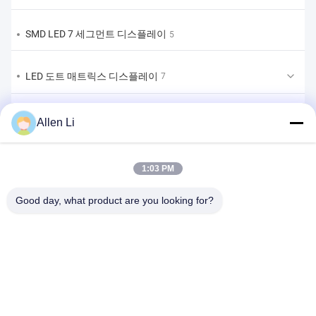
SMD LED 7 세그먼트 디스플레이
5
LED 도트 매트릭스 디스플레이
7
LED 막대 그래프 디스플레이
2
Allen Li
맞춤형 LED 7 세그먼트 디스플레이
9
1:03 PM
맞춤형 LED 7세그먼트 디스플레이 솔루션
Good day, what product are you looking for?
1
주소:
2F, 건물 2, 천하오 산업 구역, 송바이 도로, 시안 부구, 바오안
구,?? 진 518108
Tel:
86-0755-29556661