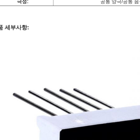
극성:
공통 양극/공통 음
품 세부사항: