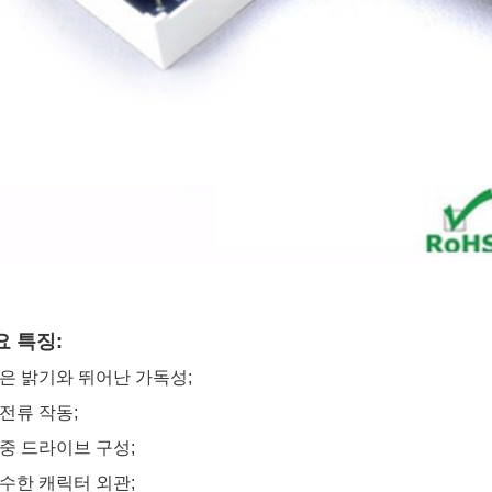
요 특징:
높은 밝기와 뛰어난 가독성;
저전류 작동;
다중 드라이브 구성;
우수한 캐릭터 외관;