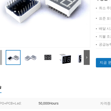
최소 주
표준 포
배달 시
지불 조
공급능력
지금 
술
PO+PCB+Led:
50,000Hours
자격증