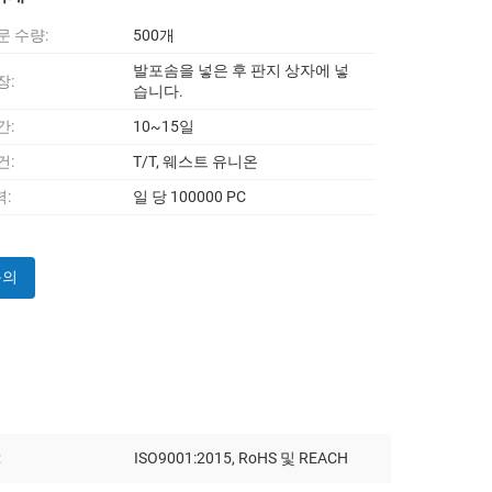
문 수량:
500개
발포솜을 넣은 후 판지 상자에 넣
장:
습니다.
간:
10~15일
건:
T/T, 웨스트 유니온
:
일 당 100000 PC
문의
:
ISO9001:2015, RoHS 및 REACH