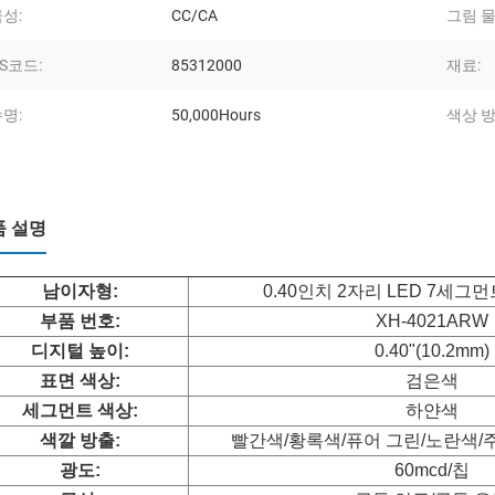
성:
CC/CA
그림 물
S코드:
85312000
재료:
명:
50,000Hours
색상 방
품 설명
남
이자형:
0.40인치 2자리 LED 7세
부품 번호:
XH-4021ARW
디지털 높이:
0.40"(10.2mm)
표면 색상:
검은색
세그먼트 색상:
하얀색
색깔 방출:
빨간색/황록색/퓨어 그린/노란색/
광도:
60mcd/칩