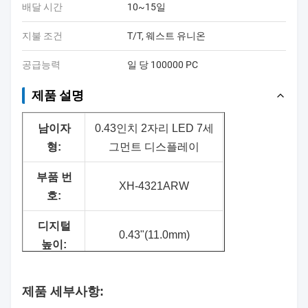
배달 시간
10~15일
지불 조건
T/T, 웨스트 유니온
공급능력
일 당 100000 PC
제품 설명
남
이자
0.43인치 2자리 LED 7세
형:
그먼트 디스플레이
부품 번
XH-4321ARW
호:
디지털
0.43"(11.0mm)
높이:
표면 색
검은색
제품 세부사항:
상: