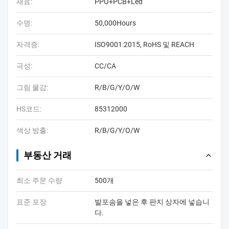
재료:
PPO+PCB+Led
수명:
50,000Hours
자격증:
ISO9001:2015, RoHS 및 REACH
극성:
CC/CA
그림 물감:
R/B/G/Y/O/W
HS코드:
85312000
색상 방출:
R/B/G/Y/O/W
부동산 거래
최소 주문 수량
500개
표준 포장
발포솜을 넣은 후 판지 상자에 넣습니
다.