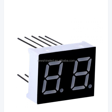
세그먼트
하얀색
색상:
빨간색/황록색/퓨어 그린/
색깔 방
노란색/주황색/파란색/흰
출:
색
광도:
60mcd/칩
극성:
공통 양극/공통 음극