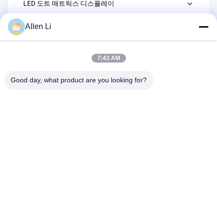
LED 도트 매트릭스 디스플레이
LED 4자리 7개 세그먼트 디스플레이
16 세그먼트 LED 알파노메리크 디스플레이
LED 막대 그래프 디스플레이
LED 5자리 7개 세그먼트 디스플레이
5*7 LED 도트 매트릭스 디스플레이
Allen Li
맞춤형 LED 7 세그먼트 디스플레이
LED 6자리 7개 세그먼트 디스플레이
8*8 LED 도트 매트릭스 디스플레이
7:43 AM
맞춤형 LED 7세그먼트 디스플레이 솔루션
16*16 LED 점 행렬 디스플레이
Good day, what product are you looking for?
5*8 LED 점 행렬 디스플레이
주소:
2F, 건물 2, 천하오 산업 구역, 송바이 도로, 시안 부구, 바오안
구,?? 진 518108
Tel:
86-0755-29556661
이메일:
allen@newshine-led.com
홈
제품 소개
회사 소개
공장 투어
품질 관리
연락처
견적 요청
모든 케이스