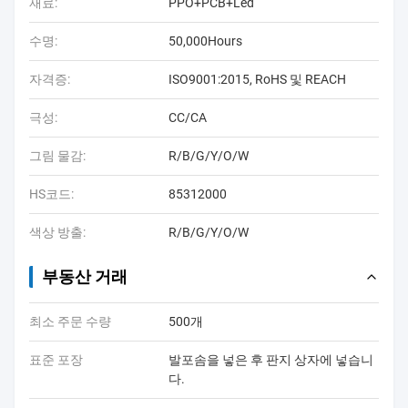
재료:
PPO+PCB+Led
수명:
50,000Hours
자격증:
ISO9001:2015, RoHS 및 REACH
극성:
CC/CA
그림 물감:
R/B/G/Y/O/W
HS코드:
85312000
색상 방출:
R/B/G/Y/O/W
부동산 거래
최소 주문 수량
500개
표준 포장
발포솜을 넣은 후 판지 상자에 넣습니
다.