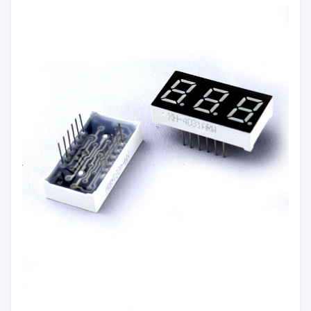
흰색
색상:
빨간색/노랑색/청록색/청
방출 색
록색/노랑색/오렌지색/푸
상:
른색/백색
빛의 강
60mcd/칩
도:
극성:
일반 안도/공용 카토드