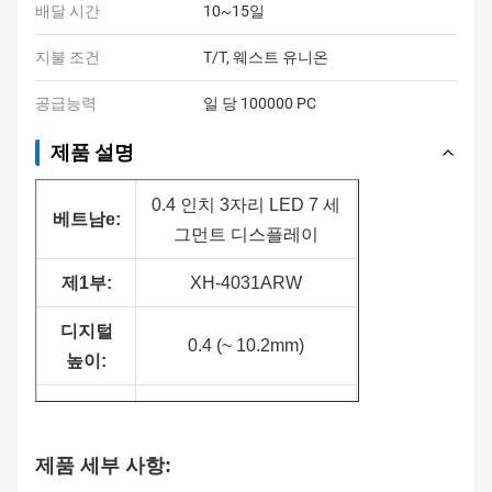
배달 시간
10~15일
지불 조건
T/T, 웨스트 유니온
공급능력
일 당 100000 PC
제품 설명
0.4 인치 3자리 LED 7 세
베트남
e:
그먼트 디스플레이
제1부:
XH-4031ARW
디지털
0.4 (~ 10.2mm)
높이:
표면 색
검은색
상:
제품 세부 사항:
세그먼트