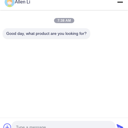
LED 막대 그래프 디스플레이
LED 5자리 7개 세그먼트 디스플레이
5*7 LED 도트 매트릭스 디스플레이
Allen Li
맞춤형 LED 7 세그먼트 디스플레이
LED 6자리 7개 세그먼트 디스플레이
8*8 LED 도트 매트릭스 디스플레이
7:38 AM
맞춤형 LED 7세그먼트 디스플레이 솔루션
16*16 LED 점 행렬 디스플레이
Good day, what product are you looking for?
5*8 LED 점 행렬 디스플레이
주소:
2F, 건물 2, 천하오 산업 구역, 송바이 도로, 시안 부구, 바오안
구,?? 진 518108
Tel:
86-0755-29556661
이메일:
allen@newshine-led.com
홈
제품 소개
회사 소개
공장 투어
품질 관리
연락처
견적 요청
모든 케이스
© 2026 Shenzhen Newshine Optics Co., Ltd.. All Rights Reserved.