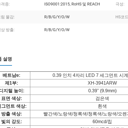
자격증:
ISO9001:2015, RoHS 및 REACH
극성:
림 물감:
R/B/G/Y/O/W
HS코드
상 방출:
R/B/G/Y/O/W
품 설명
베트남
e:
0.39 인치 4자리 LED 7 세그먼트 
제1부:
XH-3941ARW
디지털 높이:
0.39" (9.9mm)
표면 색상:
검은색
세그먼트 색상:
흰색
방출 색상:
빨간색/노랑색/청록색/청록색/노랑색/오렌
빛의 강도:
60mcd/칩