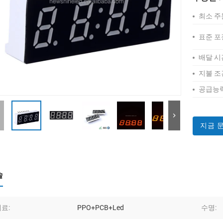
최소 주
표준 포
배달 시
지불 조
공급능력
지금 
술
료:
PPO+PCB+Led
수명: