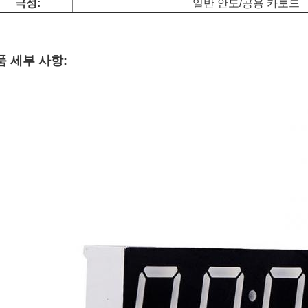
극성:
일반 안도/공용 카토드
품 세부 사항: