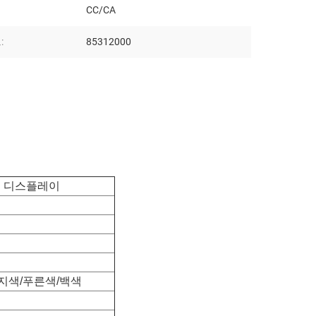
CC/CA
:
85312000
시계 디스플레이
지색/푸른색/백색