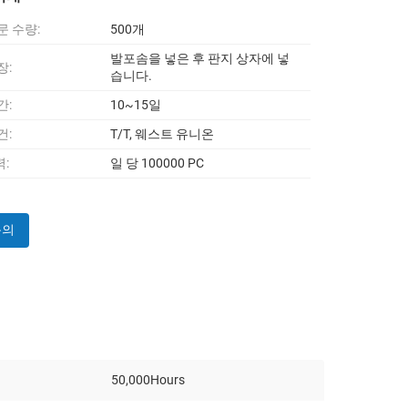
문 수량:
500개
발포솜을 넣은 후 판지 상자에 넣
장:
습니다.
간:
10~15일
건:
T/T, 웨스트 유니온
:
일 당 100000 PC
문의
50,000Hours