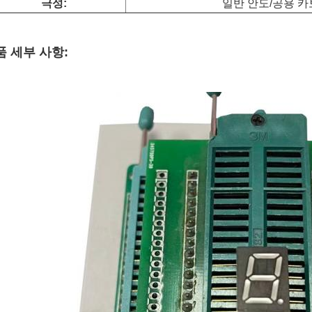
극성:
일반 안도/공용 
품 세부 사항: