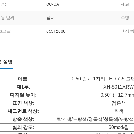
성:
CC/CA
재료:
용 범위:
실내
수명:
S코드:
85312000
색상 방
품 설명
이름:
0.50 인치 1자리 LED 7 
제1부:
XH-5011ARW
디지털 높이:
0.50" (~ 12.7m
표면 색상:
검은색
세그먼트 색상:
흰색
방출 색상:
빨간색/노랑색/청록색/청록색/노랑색
빛의 강도:
60mcd/칩