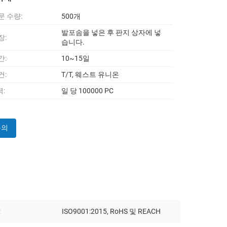
문 수량:
500개
발포솜을 넣은 후 판지 상자에 넣
장:
습니다.
간:
10~15일
건:
T/T, 웨스트 유니온
:
일 당 100000 PC
문의
:
ISO9001:2015, RoHS 및 REACH