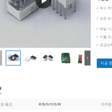
최소 주
표준 포
배달 시
지불 조
공급능력
지금 
술
림 물감:
R/B/G/Y/O/W
자격증