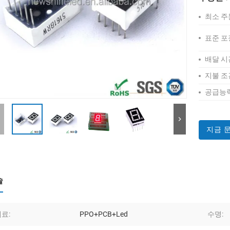
최소 주
표준 포
배달 시
지불 조
공급능력
지금 
술
료:
PPO+PCB+Led
수명: