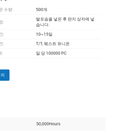
문 수량:
500개
발포솜을 넣은 후 판지 상자에 넣
장:
습니다.
간:
10~15일
건:
T/T, 웨스트 유니온
:
일 당 100000 PC
문의
50,000Hours