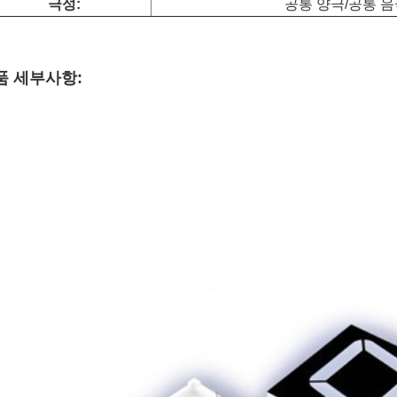
극성:
공통 양극/공통 음
품 세부사항: