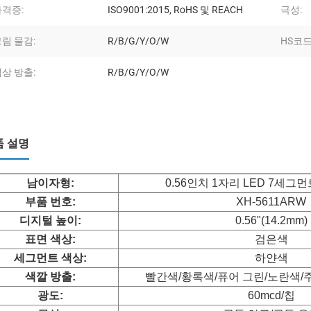
자격증:
ISO9001:2015, RoHS 및 REACH
극성:
림 물감:
R/B/G/Y/O/W
HS코드
상 방출:
R/B/G/Y/O/W
품 설명
남
이자형:
0.56인치 1자리 LED 7세
부품 번호:
XH-5611ARW
디지털 높이:
0.56"(14.2mm)
표면 색상:
검은색
세그먼트 색상:
하얀색
색깔 방출:
빨간색/황록색/퓨어 그린/노란색/
광도:
60mcd/칩