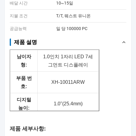
배달 시간
10~15일
지불 조건
T/T, 웨스트 유니온
공급능력
일 당 100000 PC
제품 설명
남
이자
1.0인치 1자리 LED 7세
형:
그먼트 디스플레이
부품 번
XH-10011ARW
호:
디지털
1.0"(25.4mm)
높이:
표면 색
검은색
제품 세부사항:
상: