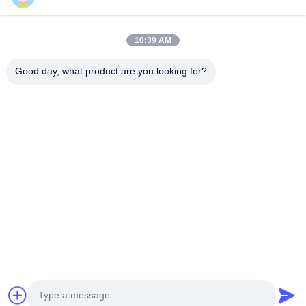
맞춤형 LED 7 세그먼트 디스플레이
LED 6자리 7개 세그먼트 디스플레이
8*8 LED 도트 매트릭스 디스플레이
10:39 AM
맞춤형 LED 7세그먼트 디스플레이 솔루션
16*16 LED 점 행렬 디스플레이
Good day, what product are you looking for?
5*8 LED 점 행렬 디스플레이
주소:
2F, 건물 2, 천하오 산업 구역, 송바이 도로, 시안 부구, 바오안
구,?? 진 518108
Tel:
86-0755-29556661
이메일:
allen@newshine-led.com
홈
제품 소개
회사 소개
공장 투어
품질 관리
연락처
견적 요청
모든 케이스
© 2026 Shenzhen Newshine Optics Co., Ltd.. All Rights Reserved.