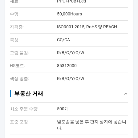
재료:
PPO+PCB+Led
수명:
50,000Hours
자격증:
ISO9001:2015, RoHS 및 REACH
극성:
CC/CA
그림 물감:
R/B/G/Y/O/W
HS코드:
85312000
색상 방출:
R/B/G/Y/O/W
부동산 거래
최소 주문 수량
500개
표준 포장
발포솜을 넣은 후 판지 상자에 넣습니
다.