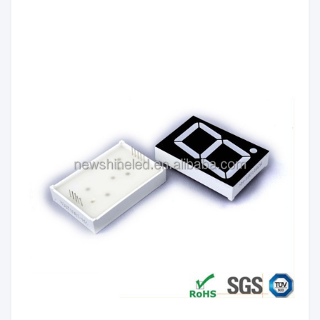
세그먼트
하얀색
색상:
빨간색/황록색/퓨어 그린/
색깔 방
노란색/주황색/파란색/흰
출:
색
광도:
60mcd/칩
극성:
공통 양극/공통 음극