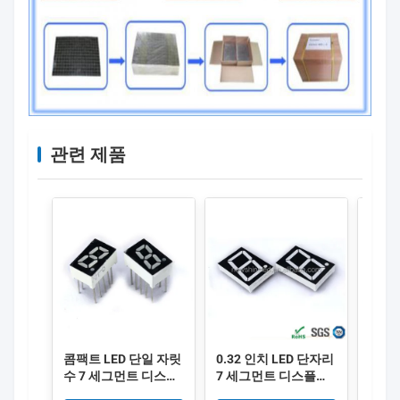
관련 제품
콤팩트 LED 단일 자릿
0.32 인치 LED 단자리
LED
수 7 세그먼트 디스플
7 세그먼트 디스플레
트 디
레이 0.28 인치 자릿수
이와 빨간색 표면 색상
치 9