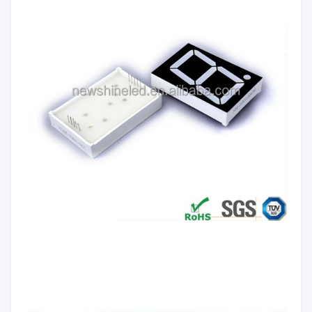
빨간색/황록색/퓨어 그린/
색깔 방
노란색/주황색/파란색/흰
출:
색
광도:
60mcd/칩
극성:
공통 양극/공통 음극