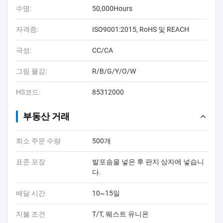
수명:
50,000Hours
자격증:
ISO9001:2015, RoHS 및 REACH
극성:
CC/CA
그림 물감:
R/B/G/Y/O/W
HS코드:
85312000
부동산 거래
최소 주문 수량
500개
표준 포장
발포솜을 넣은 후 판지 상자에 넣습니
다.
배달 시간
10~15일
지불 조건
T/T, 웨스트 유니온