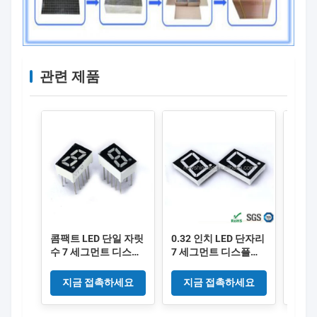
관련 제품
콤팩트 LED 단일 자릿
0.32 인치 LED 단자리
LED
수 7 세그먼트 디스플
7 세그먼트 디스플레
트 디
레이 0.28 인치 자릿수
이와 빨간색 표면 색상
치 9
높이 검은색 표면 색상
및 전자 애플리케이션
색 표
지금 접촉하세요
지금 접촉하세요
지
전자 장치 및 측정 응
을위한 8.1mm 디지털
터 타
용 프로그램에 이상적
높이
용 