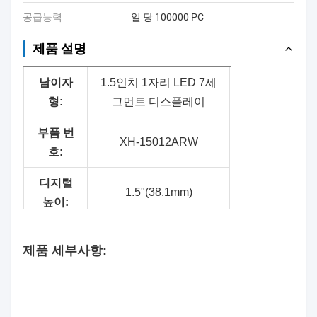
공급능력
일 당 100000 PC
제품 설명
남
이자
1.5인치 1자리 LED 7세
형:
그먼트 디스플레이
부품 번
XH-15012ARW
호:
디지털
1.5"(38.1mm)
높이:
표면 색
검은색
제품 세부사항:
상:
세그먼트
하얀색
색상: